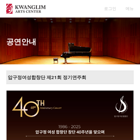
로그인
메뉴
공연안내
압구정여성합창단 제21회 정기연주회