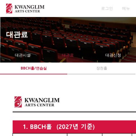
로그인
메뉴
대관료
대관시설
대관료
대관신청
BBCH홀/연습실
장천홀