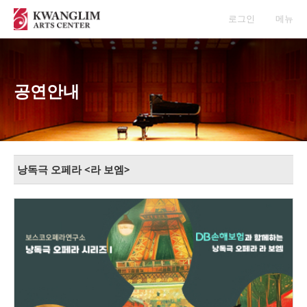
로그인
메뉴
공연안내
낭독극 오페라 <라 보엠>