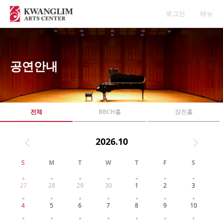
로그인
메뉴
공연안내
전체
BBCH홀
장천홀
2026.10
S
M
T
W
T
F
S
27
28
29
30
1
2
3
4
5
6
7
8
9
10